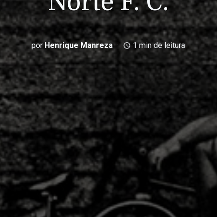
Norte F. C.
por
Henrique Manreza
1 min de leitura
access_time